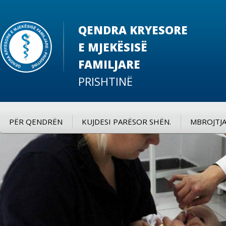
QENDRA KRYESORE
E MJEKËSISË
FAMILJARE
PRISHTINË
PËR QENDRËN
KUJDESI PARËSOR SHËN.
MBROJTJA