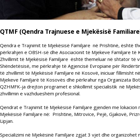
QTMF (Qendra Trajnuese e Mjekësisë Familiare
Qendra e Trajnimit të Mjekësisë Familjare në Prishtinë, është t
përkrahjen e OBSH-së dhe Asociacionit të Mjekeve Familjare të
Zhvillimit të Mjekësisë Familjare është themeluar në shtator të vi
Shëndetësisë, me përkrahje të Agjencisë Evropiane për Rindërtim
të zhvillimit të Mjekësisë Familjare në Kosovë, iniciuar fillimisht n
Mjekeve Familjarë të Kosovës dhe përkrahur nga Organizata Bot
QZHMFK-ja drejton programet e shkollimit specialistik në Mjekës
zhvillimin e vazhdueshëm profesional.
Qendrat e Trajnimit të Mjekësisë Familjare gjenden me lokacion
Mjekësisë Familjare në: Prishtine, Mitrovice, Pejë, Gjakovë, Prizre
Lipjan.
Specializimi në Mjekësinë Familjare zgjat 3 vjet dhe organizohet 