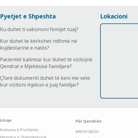
Pyetjet e Shpeshta
Lokacioni
Ku duhet ti vaksinoni femijet tuaj?
Kur duhet te kërkohet ndihmë në
kujdestarinë e natës?
Pacientët kalimtar kur duhet të vizitojnë
Qendrat e Mjekësisë Familjare?
Çfarë dokumenti duhet të keni me vete
kur vizitoni mjekun e juaj familjar?
Linqe
Për Qendrën
Komuna e Prishtinës
RRETH NESH
Ministria e Shëndetësisë