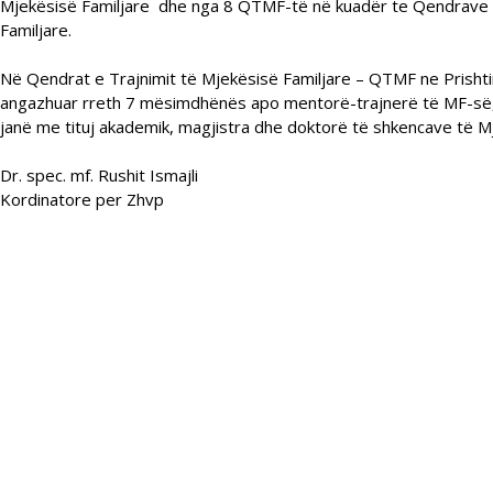
Mjekësisë Familjare dhe nga 8 QTMF-të në kuadër te Qendrave
Familjare.
Në Qendrat e Trajnimit të Mjekësisë Familjare – QTMF ne Prishtin
angazhuar rreth 7 mësimdhënës apo mentorë-trajnerë të MF-së, 
janë me tituj akademik, magjistra dhe doktorë të shkencave të M
Dr. spec. mf. Rushit Ismajli
Kordinatore per Zhvp