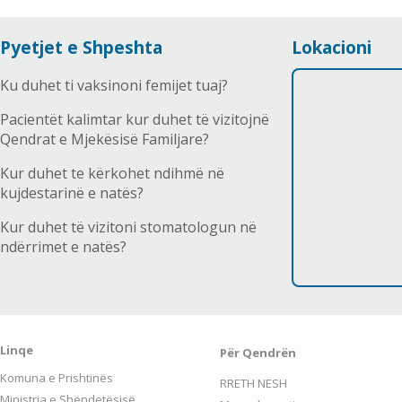
Pyetjet e Shpeshta
Lokacioni
Ku duhet ti vaksinoni femijet tuaj?
Pacientët kalimtar kur duhet të vizitojnë
Qendrat e Mjekësisë Familjare?
Kur duhet te kërkohet ndihmë në
kujdestarinë e natës?
Kur duhet të vizitoni stomatologun në
ndërrimet e natës?
Linqe
Për Qendrën
Komuna e Prishtinës
RRETH NESH
Ministria e Shëndetësisë