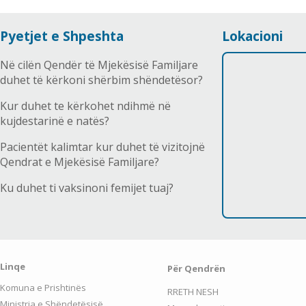
Pyetjet e Shpeshta
Lokacioni
Në cilën Qendër të Mjekësisë Familjare
duhet të kërkoni shërbim shëndetësor?
Kur duhet te kërkohet ndihmë në
kujdestarinë e natës?
Pacientët kalimtar kur duhet të vizitojnë
Qendrat e Mjekësisë Familjare?
Ku duhet ti vaksinoni femijet tuaj?
Linqe
Për Qendrën
Komuna e Prishtinës
RRETH NESH
Ministria e Shëndetësisë