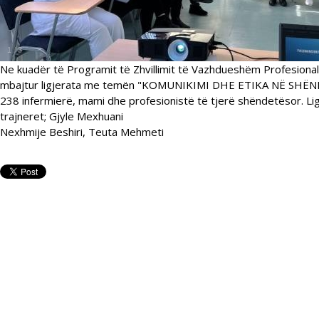
1
/
3
Ne kuadër të Programit të Zhvillimit të Vazhdueshëm Profesional
mbajtur ligjerata me temën "KOMUNIKIMI DHE ETIKA NË SHËND
238 infermierë, mami dhe profesionistë të tjerë shëndetësor. Li
trajneret; Gjyle Mexhuani
Nexhmije Beshiri, Teuta Mehmeti