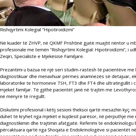
1
/
2
Rishqyrtimi Kolegial “Hipotiroidizmi”
Në kuadër të ZHVP, në QKMF Prishtinë gjatë muajtit nëntor u m
profesionale me temën “Rishqyrtimi Kolegial: Hipotiroidizmi”, i ud
Zeqiri, Specialiste e Mjekësisë Familjare.
Prezantimi u bazua në një seri studim-rastesh të pacientëve me hi
diagnostikuar dhe menaxhuar përmes anamnezës së detajuar, ekza
laboratorike te hormoneve TSH, FT3 dhe FT4 dhe ultratingullit i c
mjeket familjar. Të gjithë pacientët janë në trajtim me Levothy
në mënyrë të rregullt.
Diskutimi profesional i këtij sesioni theksoi qartë mesazhin kyç: m
duhet të kryhet nga mjekët e kujdesit parësor, në përputhje me r
diagnostikimin dhe trajtimin afatgjatë. Referimi te endokrinolog
përcaktuara qartë nga Shoqata e Endokrinologëve si pacientët në