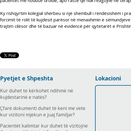
pacientët me noduse tiroide, apo raste që nuk reagojnë në terapi
Ky rishqyrtim kolegial shërbeu si një shembull i rëndësishëm i prak
forcimit të rolit të kujdesit parësor në menaxhimin e sëmundjeve
trajtim cilësor dhe të bazuar në evidencë për qytetarët e Prishti
Pyetjet e Shpeshta
Lokacioni
Kur duhet te kërkohet ndihmë në
kujdestarinë e natës?
Çfarë dokumenti duhet të keni me vete
kur vizitoni mjekun e juaj familjar?
Pacientët kalimtar kur duhet të vizitojnë