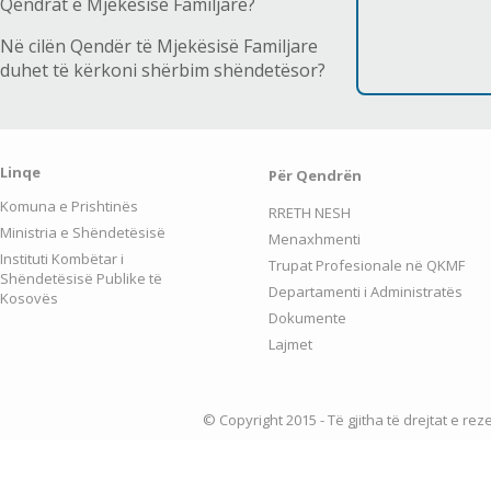
Qendrat e Mjekësisë Familjare?
Në cilën Qendër të Mjekësisë Familjare
duhet të kërkoni shërbim shëndetësor?
Linqe
Për Qendrën
Komuna e Prishtinës
RRETH NESH
Ministria e Shëndetësisë
Menaxhmenti
Instituti Kombëtar i
Trupat Profesionale në QKMF
Shëndetësisë Publike të
Departamenti i Administratës
Kosovës
Dokumente
Lajmet
© Copyright 2015 - Të gjitha të drejtat e re