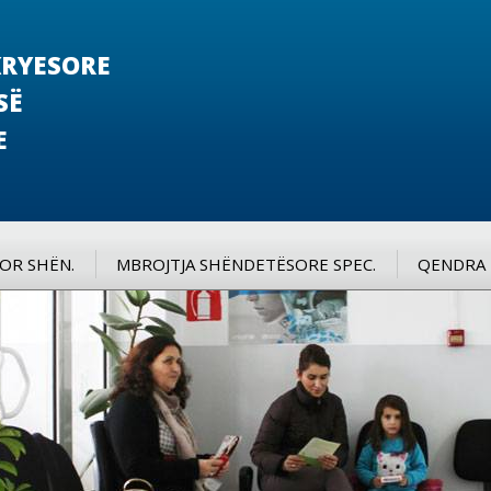
RYESORE
SË
E
SOR SHËN.
MBROJTJA SHËNDETËSORE SPEC.
QENDRA 