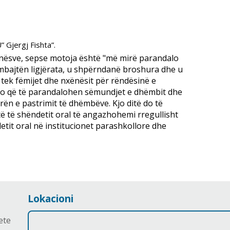
Gjergj Fishta”.
nësve, sepse motoja është "më mirë parandalo
 mbajtën ligjërata, u shpërndanë broshura dhe u
 tek fëmijet dhe nxënësit për rëndësinë e
ë kjo që të parandalohen sëmundjet e dhëmbit dhe
n e pastrimit të dhëmbëve. Kjo ditë do të
të të shëndetit oral të angazhohemi rregullisht
tit oral në institucionet parashkollore dhe
Lokacioni
ete