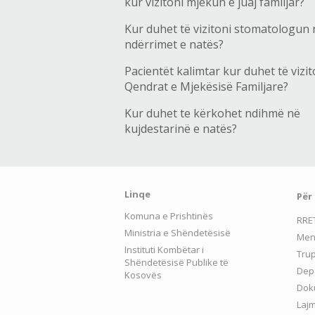
kur vizitoni mjekun e juaj familjar?
Kur duhet të vizitoni stomatologun 
ndërrimet e natës?
Pacientët kalimtar kur duhet të vizit
Qendrat e Mjekësisë Familjare?
Kur duhet te kërkohet ndihmë në
kujdestarinë e natës?
Linqe
Për
Komuna e Prishtinës
RRE
Ministria e Shëndetësisë
Men
Instituti Kombëtar i
Tru
Shëndetësisë Publike të
Depa
Kosovës
Dok
Laj