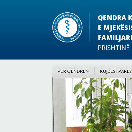
QENDRA K
E MJEKËSI
FAMILJAR
PRISHTINË
PËR QENDRËN
KUJDESI PARË