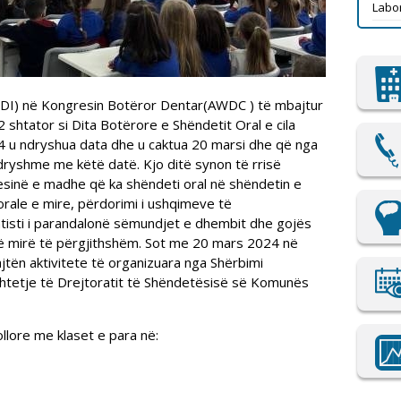
Labor
(FDI) në Kongresin Botëror Dentar(AWDC ) të mbajtur
 shtator si Dita Botërore e Shëndetit Oral e cila
014 u ndryshua data dhe u caktua 20 marsi dhe që nga
ndryshme me këtë datë. Kjo ditë synon të rrisë
esinë e madhe që ka shëndeti oral në shëndetin e
rale e mire, përdorimi i ushqimeve të
ntisti i parandalonë sëmundjet e dhembit dhe gojës
 të mirë të përgjithshëm. Sot me 20 mars 2024 në
jtën aktivitete të organizuara nga Shërbimi
htetje të Drejtoratit të Shëndetësisë së Komunës
kollore me klaset e para në: