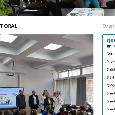
T ORAL
Orari
QK
Rr."
Ndrri
Mjekë
Shërb
SISH
QMG
Shërb
Shërb
Shërb