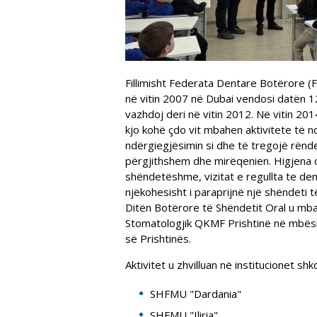
Fillimisht Federata Dentare Botërore 
në vitin 2007 në Dubai vendosi datën 12
vazhdoj deri në vitin 2012. Në vitin 2
kjo kohë çdo vit mbahen aktivitete të 
ndërgiegjësimin si dhe të tregojë rënd
përgjithshem dhe mirëqenien. Higjena o
shëndetëshme, vizitat e regullta te de
njëkohesisht i paraprijnë një shëndeti
Ditën Botërore të Shëndetit Oral u mba
Stomatologjik QKMF Prishtinë në mbës
së Prishtinës.
Aktivitet u zhvilluan në institucionet sh
SHFMU "Dardania"
SHFMU "Iliria"