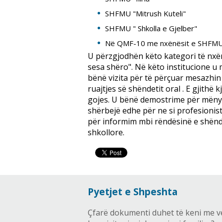
SHFMU "Mitrush Kuteli"
SHFMU " Shkolla e Gjelber"
Në QMF-10 me nxënësit e SHFMU” 
U përzgjodhën këto kategori të nxë
sesa shëro". Në këto institucione u
bënë vizita për të përçuar mesazhin
ruajtjes së shëndetit oral . E gjith
gojes. U bënë demostrime për mënyrë
shërbejë edhe për ne si profesionis
për informim mbi rëndësinë e shënde
shkollore.
Pyetjet e Shpeshta
Çfarë dokumenti duhet të keni me v