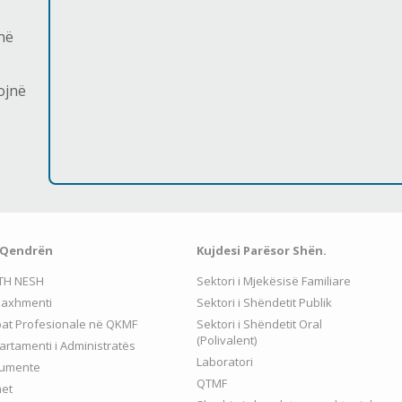
në
ojnë
 Qendrën
Kujdesi Parësor Shën.
TH NESH
Sektori i Mjekësisë Familiare
axhmenti
Sektori i Shëndetit Publik
pat Profesionale në QKMF
Sektori i Shëndetit Oral
(Polivalent)
rtamenti i Administratës
Laboratori
umente
QTMF
met