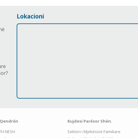
Lokacioni
në
are
sor?
 Qendrën
Kujdesi Parësor Shën.
TH NESH
Sektori i Mjekësisë Familiare