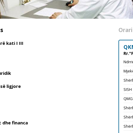
ës
Orari
ë kati I III
QK
Rr."
Ndrri
Mjekë
ridik
Shërb
isë ligjore
SISH
QMG
Shërb
Shërb
 dhe financa
Shërb