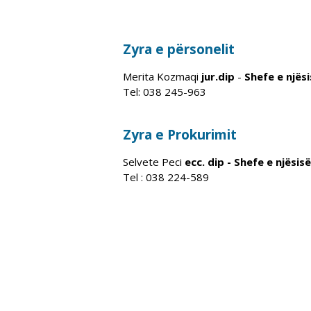
Zyra e përsonelit
Merita Kozmaqi
jur.dip
-
Shefe e njës
Tel: 038 245-963
Zyra e Prokurimit
Selvete Peci
ecc. dip -
Shefe e njësis
Tel : 038 224-589