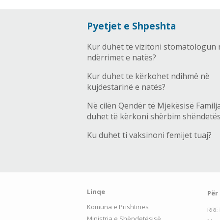
Pyetjet e Shpeshta
Kur duhet të vizitoni stomatologun 
ndërrimet e natës?
Kur duhet te kërkohet ndihmë në
kujdestarinë e natës?
Në cilën Qendër të Mjekësisë Familj
duhet të kërkoni shërbim shëndetë
Ku duhet ti vaksinoni femijet tuaj?
Linqe
Për
Komuna e Prishtinës
RRE
Ministria e Shëndetësisë