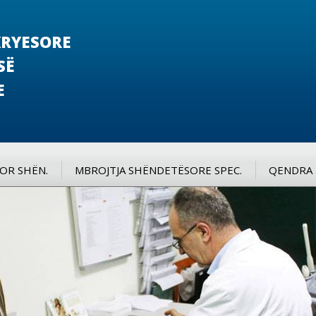
RYESORE
SË
E
SOR SHËN.
MBROJTJA SHËNDETËSORE SPEC.
QENDRA 