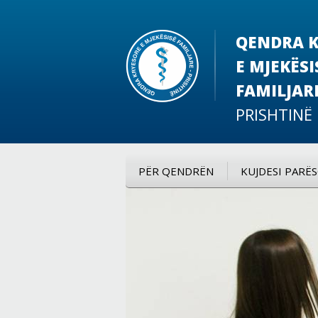
QENDRA K
E MJEKËSI
FAMILJAR
PRISHTINË
PËR QENDRËN
KUJDESI PARË