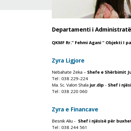
Departamenti i Administrat
QKMF Rr.” Fehmi Agani “ Objekti I par
Zyra Ligjore
Nebahate Zeka –
Shefe e Shërbimit Ju
Tel : 038 229-224
Ma. Sc. Valon Shala
jur.dip
-
Shef i njës
Tel : 038 220 060
Zyra e Financave
Besnik Aliu -
Shef i nj
ësis
ë p
ër
buxhet
Tel :
038 244 561