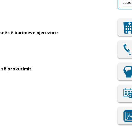
Labor
iseë së burimeve njerëzore
ë së prokurimit